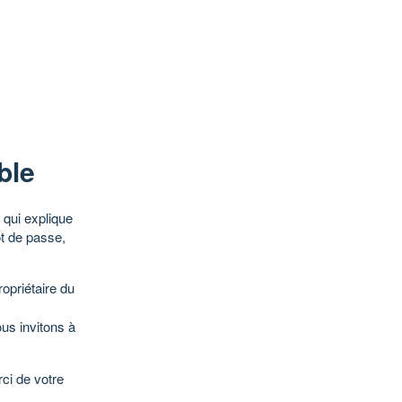
ble
qui explique
ot de passe,
opriétaire du
ous invitons à
ci de votre