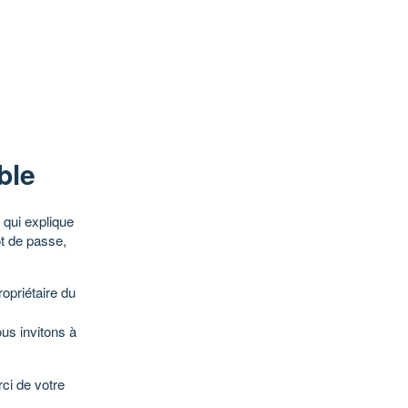
ble
qui explique
ot de passe,
opriétaire du
ous invitons à
ci de votre